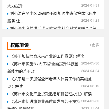
2024-01-31
大力提升...
刘小涛在吴中区调研时强调 加强生态保护优化民生
2024-01-21
服务 让...
刘小涛出席并讲话 苏州市哲学社会科学界联合会第
2024-01-07
九次代表...
刘小涛主持 苏州市委常委会召开会议 学习贯彻习近
权威解读
+更多
2023-12-25
平总书...
《关于加快培育未来产业的工作意见》解读
2023-12-25
吴庆文主持召开生物医药专班工作推进会
2024-05-30
《苏州市实施“八大工程”全面提升科技创
2024-04-24
新能力的若干政...
《关于进一步加强全市老年人体育工作的实施意
2024-02-19
见》解读
《苏州市文化产业贷款贴息项目管理办法》解读
2024-01-30
《苏州市促进旅游业高质量发展若干扶持
2023-11-06
政策》政策解读