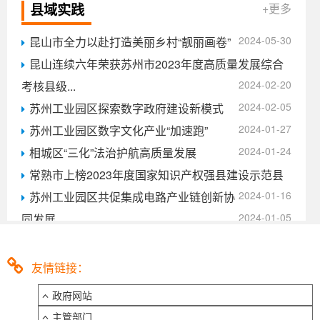
2021-07-12
关婷：技术创新赋能国家治理现代化发展
县域实践
+更多
熊亮 徐华亮：推动养老事业和养老产业协同发展
2024-05-30
昆山市全力以赴打造美丽乡村“靓丽画卷”
2021-06-30
昆山连续六年荣获苏州市2023年度高质量发展综合
2024-02-20
考核县级...
2024-02-05
苏州工业园区探索数字政府建设新模式
2024-01-27
苏州工业园区数字文化产业“加速跑”
2024-01-24
相城区“三化”法治护航高质量发展
常熟市上榜2023年度国家知识产权强县建设示范县
2024-01-16
苏州工业园区共促集成电路产业链创新协
2024-01-05
同发展
吴江入选新时代10年地方改革与发展深度融合特别
2023-12-25
案例
友情链接：
政府网站
主管部门