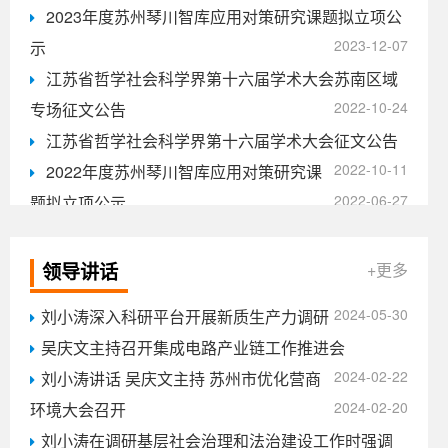
2023年度苏州琴川智库应用对策研究课题拟立项公
2024-11-05
方志专项...
2023-12-07
示
江苏省哲学社会科学界第十六届学术大会苏南区域
2022-10-24
专场征文公告
江苏省哲学社会科学界第十六届学术大会征文公告
2022-10-11
2022年度苏州琴川智库应用对策研究课
2022-06-27
题拟立项公示
转发《2021年度国家社会科学基金重大项目招标公
2021-08-16
告》
领导讲话
+更多
转发《中国法学会2021年度部级法学研究课题申报
2024-05-30
刘小涛深入科研平台开展新质生产力调研
2021-05-27
公告》
吴庆文主持召开集成电路产业链工作推进会
转发《国家乡村振兴局2021年度软科学课题项目申
2024-02-22
刘小涛讲话 吴庆文主持 苏州市优化营商
2021-04-28
报公告》
2024-02-20
环境大会召开
刘小涛在调研基层社会治理和法治建设工作时强调